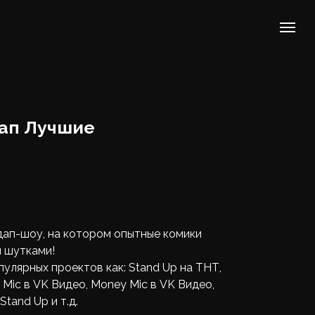
дап Лучшие
ап-шоу, на котором опытные комики
 шутками!
улярных проектов как: Stand Up на ТНТ,
Mic в VK Видео, Money Mic в VK Видео,
tand Up и т.д.