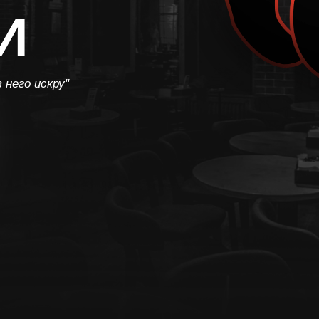
И
 него искру"